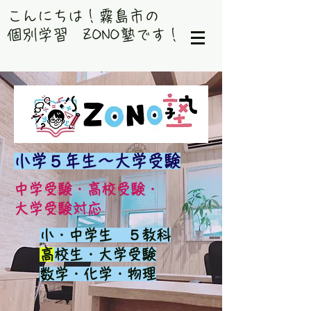
​こんにちは！霧島市の
個別学習 ZONO塾です！
小学５年生～大学受験
中学受験・高校受験・
大学受験対応
小・中学生 ５教科
​
高校生・大学受験
数学・化学・物理